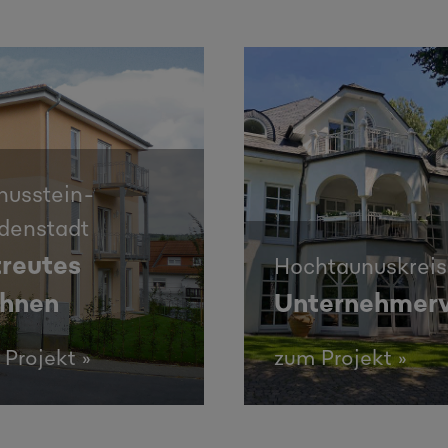
nusstein-
idenstadt
reutes
Hochtaunuskreis
hnen
Unternehmerv
Projekt »
zum Projekt »