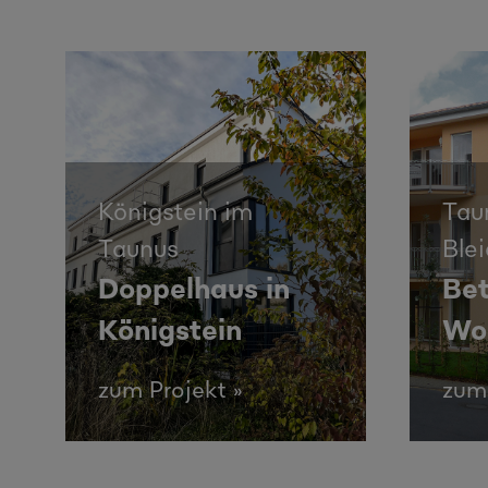
Königstein im
Tau
Taunus
Ble
Doppelhaus in
Bet
Königstein
Wo
zum Projekt »
zum 